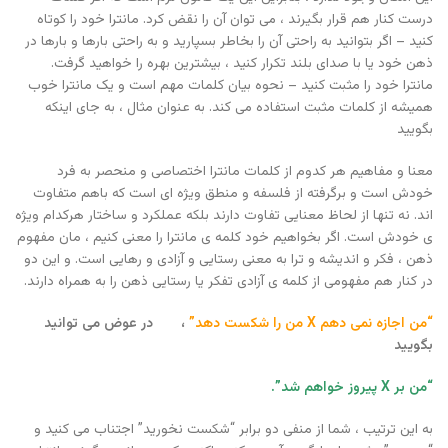
درست کنار هم قرار بگیرند ، می توان آن را نقض کرد. مانترا خود را کوتاه
کنید – اگر بتوانید به راحتی آن را بخاطر بسپارید و به راحتی بارها و بارها در
ذهن خود یا با صدای بلند تکرار کنید ، بیشترین بهره را خواهید گرفت.
مانترا خود را مثبت کنید – نحوه بیان کلمات مهم است و یک مانترا خوب
همیشه از کلمات مثبت استفاده می کند. به عنوان مثال ، به جای اینکه
بگویید
معنا و مفاهیم هر کدوم از کلمات مانترا اختصاصی و منحصر به فرد
خودش است و برگرفته از فلسفه و منطق ویژه ای است که باهم متفاوت
اند‌. نه تنها از لحاظ معنایی تفاوت دارند بلکه عملکرد و ساختار هرکدام ویژه
ی خودش است. اگر بخواهیم خود کلمه ی مانترا را معنی کنیم ، مان مفهوم
ذهن ، فکر و اندیشه و ترا به معنی رستایی و آزادی و رهایی است. و این دو
در کنار هم مفهومی از کلمه ی آزادی تفکر یا رستایی ذهن را به همراه دارند.
“من اجازه نمی دهم X من را شکست دهد”
، در عوض می توانید
بگویید
“من بر X پیروز خواهم شد”.
به این ترتیب ، شما از منفی دو برابر “شکست نخورید” اجتناب می کنید و