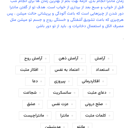
زمان مانترا انجام بدی. لازمه بهت بگم از بهترین زمان ها برای انجام شب
قبل از خواب و صبح بعد از بیداری از خواب است. هدف تو از گفتن مانترا
دور شدن از چیزهایی است که باعث آلودگی و پریشانی حالت میشن ، پس
هرچیزی که باعث تشویق آشفتگی و خستگی روح و جسم تو میشن مثل
مصرف الکل و استعمال دخانیات و.. باید از تو دور باشن
.
آرامش
آرامش ذهن
آرامش روح
استعداد
اعتماد به نفس
افکار مثبت
افکاردرمانی
پیروزی
دعا
دعای مثبت
سانسکریت
شجاعت
صلح درونی
عزت نفس
عشق
کلمات مثبت
مانترا
مانتراچیست
مانتو
مدیتیشن