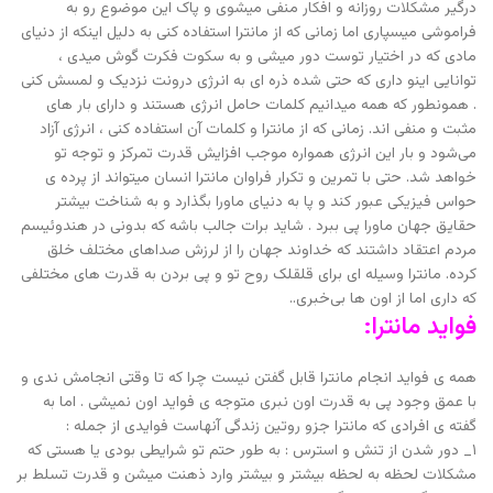
درگیر مشکلات روزانه و افکار منفی میشوی و پاک این موضوع رو به
فراموشی میسپاری اما زمانی که از مانترا استفاده کنی به دلیل اینکه از دنیای
مادی که در اختیار توست دور میشی و به سکوت فکرت گوش میدی ،
توانایی اینو داری که حتی شده ذره ای به انرژی درونت نزدیک و لمسش کنی
. همونطور که همه میدانیم کلمات حامل انرژی هستند و دارای بار های
مثبت و منفی اند‌. زمانی که از مانترا و کلمات آن استفاده کنی ، انرژی آزاد
می‌شود و بار این انرژی همواره موجب افزایش قدرت تمرکز و توجه تو
خواهد شد. حتی با تمرین و تکرار فراوان مانترا انسان میتواند از پرده ی
حواس فیزیکی عبور کند و پا به دنیای ماورا بگذارد و به شناخت بیشتر
حقایق جهان ماورا پی ببرد . شاید برات جالب باشه که بدونی در هندوئیسم‌
مردم اعتقاد داشتند که خداوند جهان را از لرزش صداهای مختلف خلق
کرده. مانترا وسیله ای برای قلقلک روح تو و پی بردن به قدرت های مختلفی
که داری اما از اون ها بی‌خبری..
فواید مانترا:
همه ی فواید انجام مانترا قابل گفتن نیست چرا که تا وقتی انجامش ندی و
با عمق وجود پی به قدرت اون نبری متوجه ی فواید اون نمیشی . اما به
گفته ی افرادی که مانترا جزو روتین زندگی آنهاست فوایدی از جمله :
۱_ دور شدن از تنش و استرس : به طور حتم تو شرایطی بودی یا هستی که
مشکلات لحظه به لحظه بیشتر و بیشتر وارد ذهنت میشن و قدرت تسلط بر