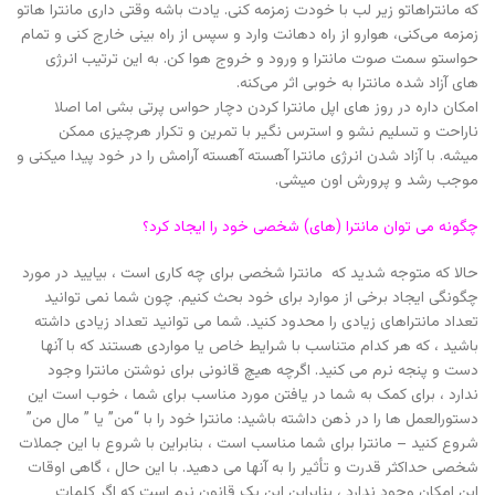
که مانتراهاتو زیر لب با خودت زمزمه کنی. یادت باشه وقتی داری مانترا هاتو
زمزمه می‌کنی، هوارو از راه دهانت وارد و سپس از راه بینی خارج کنی و تمام
حواستو سمت صوت مانترا و ورود و خروج هوا کن. به این ترتیب انرژی
های آزاد شده مانترا به خوبی اثر می‌کنه.
امکان داره در روز های اپل مانترا کردن دچار حواس پرتی بشی اما اصلا
ناراحت و تسلیم نشو و استرس نگیر با تمرین و تکرار هرچیزی ممکن
میشه. با آزاد شدن انرژی مانترا آهسته آهسته آرامش را در خود پیدا میکنی و
موجب رشد و پرورش اون میشی.
چگونه می توان مانترا (های) شخصی خود را ایجاد کرد؟
حالا که متوجه شدید که مانترا شخصی برای چه کاری است ، بیایید در مورد
چگونگی ایجاد برخی از موارد برای خود بحث کنیم. چون شما نمی توانید
تعداد مانتراهای زیادی را محدود کنید. شما می توانید تعداد زیادی داشته
باشید ، که هر کدام متناسب با شرایط خاص یا مواردی هستند که با آنها
دست و پنجه نرم می کنید. اگرچه هیچ قانونی برای نوشتن مانترا وجود
ندارد ، برای کمک به شما در یافتن مورد مناسب برای شما ، خوب است این
دستورالعمل ها را در ذهن داشته باشید: مانترا خود را با “من” یا ” مال من”
شروع کنید – مانترا برای شما مناسب است ، بنابراین با شروع با این جملات
شخصی حداکثر قدرت و تأثیر را به آنها می دهید. با این حال ، گاهی اوقات
این امکان وجود ندارد ، بنابراین این یک قانون نرم است که اگر کلمات