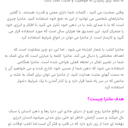
به شما برای رسیدن به موفقیت و مثبت کمک کنند!
وقتی صحبت می کنید ، کلمات شما دارای معنی و قدرت هستند. با گفتن
مانتراهای شخصی می توانید از این به نفع خود استفاده کنید. مانترا چیزی
است که یا با صدای بلند یا در ذهن خود تکرار می کنید تا افکار و انرژی خود
را متمرکز کنید. این تصدیق ها هزاران سال است که مورد استفاده قرار می
گیرد و کارساز است. از مانترا می توان در انواع شرایط استفاده کرد.
مانترا اغلب با شعار اشتباه می شود ، اما این دو چیز متفاوت است که
اهداف مختلفی را دنبال می کند. مانترا کلمه یا عبارتی است که برای کمک به
شما در تغییر تفکر در لحظه فعلی طراحی شده است. مانترا هنگامی
استفاده می شود که ذهن شما از مسیر خود خارج شده و می خواهید آن را
به سمت آبهای مثبت هدایت کنید. از مانترا می توان برای کمک به غلبه بر
مانعی که در سر راه شما قرار دارد و یا کنار آمدن با یک شرایط دشوار
استفاده کرد.
هدف مانترا چیست؟
در واقع مانترا روح تورو از دنیای مادی این دنیا رها و ذهن انسان را سبک
بال میکند و سبب آرامش خاطر تو حتی برای مدتی میشود.انسان انرژی
نهفته ای جدا از زور بازو دارد که در قلب و فکر آن است.اما اغلب اوقات تو