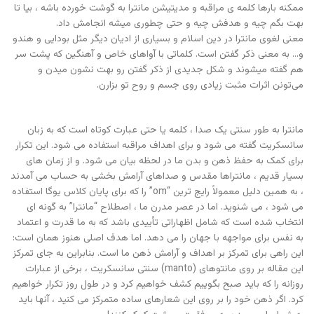
ممکنه بارها کلمه ی مراقبه و مدیتیشن مانترا به گوشت خورده باشه ، بیا تا
بهت بگم چیه و هدفش چیه و حتی چطوری میشه انجامش داد.
معنی لغوی مانترا در دین اسلام و بسیاری از ادیان دیگر مثل بودایی و هندو
و… به معنی ذکر گفتن است. کلماتی با آواهای خاص و آهنگین که پشت سر
هم گفته میشوند و شکل جدیدی از ذکر گفتن رو بهت نشون میدن و
می‌تونن اثرات مثبت زیادی روی جسم و روح تو بزارن‌.
مانترا به طور سنتی یک صدا ، کلمه یا حتی عبارت کوتاه است که به زبان
سانسکریت گفته می شود و برای اهداف مراقبه استفاده می شود. این تکرار
برای کمک به حفظ ذهن و بدن ما در لحظه بیان می شود. و از زمان های
بسیار قدیم ، مانتراها مقدس و صداهای آرامش بخشی به حساب می آمدند
، به همین دلیل معمولاً رایج ترین “om” را که برای پایان کلاس یوگا استفاده
می شود ، می شنوید. اما در عصر مدرن ما ، اصطلاح “مانترا” به گونه ای
انتخاب شده است که شامل اظهاراتی تأییدی باشد که به ما قدرت و اعتماد
به نفس برای مواجهه با جهان را می دهد. اما هدف اصلی هنوز همان است:
این راهی برای تمرکز بر اهداف و آرامش ذهن ما است. بنابراین به جای تمرکز
این مقاله بر روی مانتوهای (manto) سنتی سانسکریت ، برخی از عبارات
روزانه را که باید صبح بگوییم کشف خواهیم کرد و در طول روز تکرار خواهیم
کرد. اگر ذهن خود را بر روی این شعارهای ساده متمرکز می کنید ، آنها باید