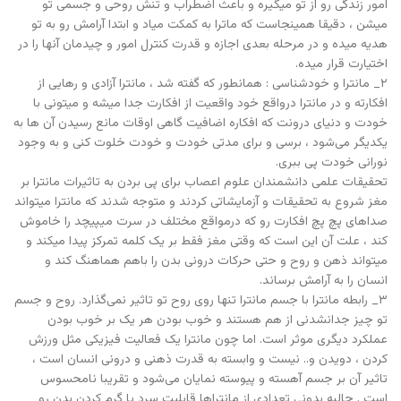
امور زندگی رو از تو میگیره و باعث اضطراب و تنش روحی و جسمی تو
میشن ، دقیقا همینجاست که ماترا به کمکت میاد و ابتدا آرامش رو به تو
هدیه میده و در مرحله بعدی اجازه و قدرت کنترل امور و چیدمان آنها را در
اختیارت قرار میده.
۲_ مانترا و خودشناسی : همانطور که گفته شد ، مانترا آزادی و رهایی از
افکارته و در مانترا درواقع خود واقعیت از افکارت جدا میشه و میتونی با
خودت و دنیای درونت که افکاره اضافیت گاهی اوقات مانع رسیدن آن ها به
یکدیگر می‌شود ، برسی و برای مدتی خودت و خودت خلوت کنی و به وجود
نورانی خودت پی ببری.
تحقیقات علمی دانشمندان علوم اعصاب برای پی بردن به تاثیرات مانترا بر
مغز شروع به تحقیقات و آزمایشاتی کردند و متوجه شدند که مانترا میتواند
صداهای پچ پچ افکارت رو که درمواقع مختلف در سرت میپیچد را خاموش
کند ، علت آن این است که وقتی مغز فقط بر یک کلمه تمرکز پیدا میکند و
میتواند ذهن و روح و حتی حرکات درونی بدن را باهم هماهنگ کند و
انسان را به آرامش برساند.
۳_ رابطه مانترا با جسم مانترا تنها روی روح تو تاثیر نمی‌گذارد. روح و جسم
تو چیز جدانشدنی از هم هستند و خوب بودن هر یک بر خوب بودن
عملکرد دیگری موثر است. اما چون مانترا یک فعالیت فیزیکی مثل ورزش
کردن ، دویدن و.. نیست و وابسته به قدرت ذهنی و درونی انسان است ،
تاثیر آن بر جسم آهسته و پیوسته نمایان می‌شود و تقریبا نامحسوس
است . جالبه بدونی تعدادی از مانتراها قابلیت سرد یا گرم کردن بدن رو