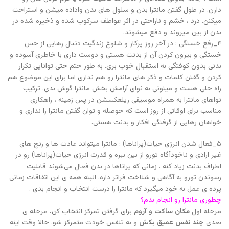
دارن. در طول گفتن مانترا بدن و سلول های بدن واداده میشن‌ و استراحت
میکنن‌. درد ، خشم و ناراحتی در اثر عواطف سرکوب شده و ذخیره شده در
بدن از بین میروند و دفع میشوند.‌
۴_رفع خستگی : در آخر روز پرکار و شلوغ زندگیت دنبال رهایی از حس
خستگی و بیرون کردن آن از بدنت هستی و دوست داری با خاطری آسوده و
بدنی بدون کوفتگی به استقبال خوب بری. به طور حتم حتی توانایی تکرار
کردن و گفتن کلمات و ذکر های مانترا رو هم نداری اما برای این موضوع هم
راه حلی هست و میتونی به نوای آرامش بخش مانترا گوش بدی. ترکیب
نواهای مانترا به همراه موسیقی ریلعکسشن در پس زمینه ، راهکاری
مناسب برای اوقاتی از روز است که حوصله و توان گفتن مانترا را نداری و
خواهان رهایی از گرفتگی افکار و بدنت هستی.
۵_فعال شدن انرژی حیات(پراناها) : مانترا میتواند عادت ها و رنج های
غیر ارادی و ناخودآگاه تورو از بین ببره و قدرت انرژی حیات(پراناها) رو در
اطراف بدنت زیاد کنه . زمانی که پراناها در بدن فعال می‌شوند قابلیت
رسوندن تورو به آگاهی و شناخت فراتر داره. البته همه ی این اتفاقات زمانی
پرده ی عمل به خود میگیرد که مانترا را درست انتخاب و انجام بدی .
چطوری مانترا رو انجام بدم؟
مرحله اول
مکان ساکت و آروم
برای گرفتن تمرکز انتخاب کن، مرحله ی
بعدی
چند نفس عمیق بکش
و به تنفس خودت متمرکز شو. حالا وقت اینه