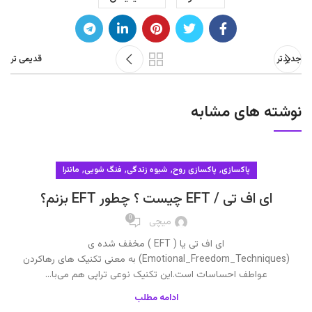
جدیدتر
قدیمی تر
نوشته های مشابه
,
,
,
,
پاکسازی
پاکسازی روح
شیوه زندگی
فنگ شویی
مانترا
ای اف تی / EFT چیست ؟ چطور EFT بزنم؟
0
میچی
ای اف تی یا ( EFT ) مخفف شده ی
(Emotional_Freedom_Techniques) به معنی تکنیک های رهاکردن
عواطف احساسات است.این تکنیک نوعی تراپی هم می‌با...
ادامه مطلب