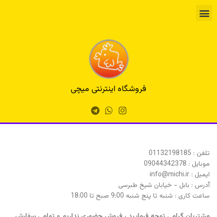
فروشگاه اینترنتی میچی
تلفن : 01132198185
موبایل : 09044342378
ایمیل :
info@michi.ir
آدرس : بابل - خیابان شیخ طبرسی
ساعت کاری : شنبه تا پنج شنبه 9:00 صبح تا 18:00
مشتریان گرامی توجه فرمایید ، فروش حضوری نداریم و تمامی سفارش