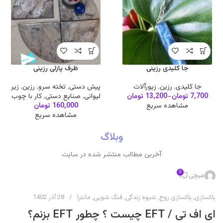
جا کلیدی رزینی
ظرف پازلی رزینی
جا کلیدی
,
رزین
,
زیورآلات
پیش دستی
,
تخته سرو
,
رزین
,
زیر
7,700
تومان
–
13,200
تومان
لیوانی
,
صنایع دستی
,
کار با چوب
مشاهده سریع
160,000
تومان
مشاهده سریع
وبلاگ
آخرین مطالب منتشر شده در سایت
0
میچی
پاکسازی
,
پاکسازی روح
,
شیوه زندگی
,
فنگ شویی
,
مانترا
28 آذر 1402
ای اف تی / EFT چیست ؟ چطور EFT بزنم؟