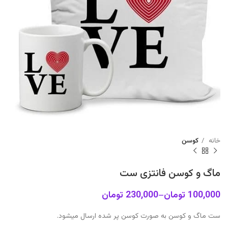
خانه
کوسن
ماگ و کوسن فانتزی ست
100,000
تومان
–
230,000
تومان
ست ماگ و کوسن به صورت کوسن پر شده ارسال میشود.