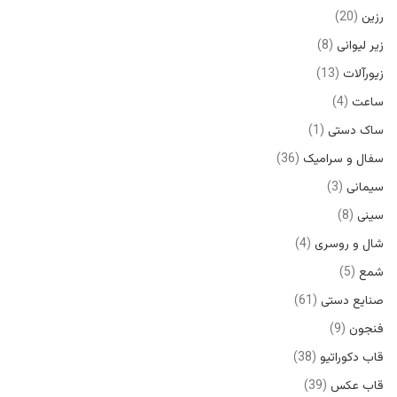
رزین
20
زیر لیوانی
8
زیورآلات
13
ساعت
4
ساک دستی
1
سفال و سرامیک
36
سیمانی
3
سینی
8
شال و روسری
4
شمع
5
صنایع دستی
61
فنجون
9
قاب دکوراتیو
38
قاب عکس
39