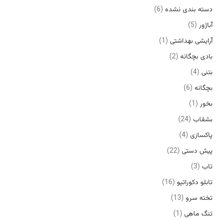
دسته بندی نشده
6
آباژور
5
آرایشی بهداشتی
1
بادی بچگانه
2
بتنی
4
بچگانه
6
بخور
1
بشقاب
24
پاکسازی
4
پیش دستی
22
تاب
3
تابلو دکوراتیو
16
تخته سرو
13
تنگ ماهی
1