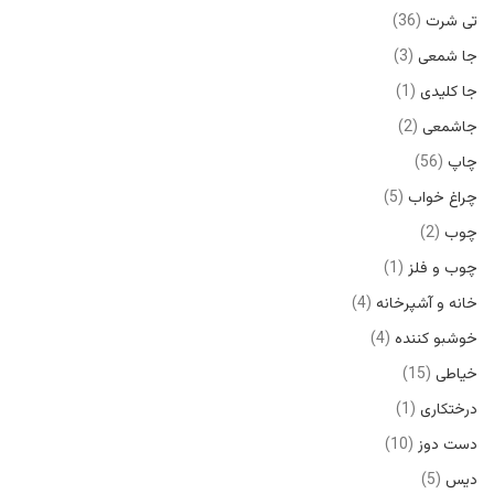
تی شرت
36
جا شمعی
3
جا کلیدی
1
جاشمعی
2
چاپ
56
چراغ خواب
5
چوب
2
چوب و فلز
1
خانه و آشپرخانه
4
خوشبو کننده
4
خیاطی
15
درختکاری
1
دست دوز
10
دیس
5