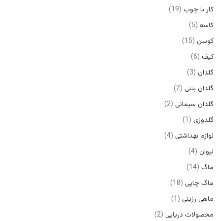
کار با چوب
19
کاسه
5
کوسن
15
کیف
6
گلدان
3
گلدان بتنی
2
گلدان سیمانی
2
گلدوزی
1
لوازم بهداشتی
4
لیوان
4
ماگ
14
ماگ چاپی
18
ماهی رزینی
1
محصولات دریایی
2