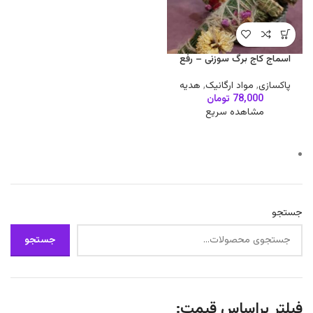
اسماج کاج برگ سوزنی – رفع
عفونت و باکتری محیطی
پاکسازی
,
مواد ارگانیک
,
هدیه
78,000
تومان
مشاهده سریع
جستجو
جستجو
فیلتر براساس قیمت: