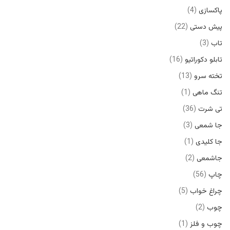
پاکسازی
4
پیش دستی
22
تاب
3
تابلو دکوراتیو
16
تخته سرو
13
تنگ ماهی
1
تی شرت
36
جا شمعی
3
جا کلیدی
1
جاشمعی
2
چاپ
56
چراغ خواب
5
چوب
2
چوب و فلز
1