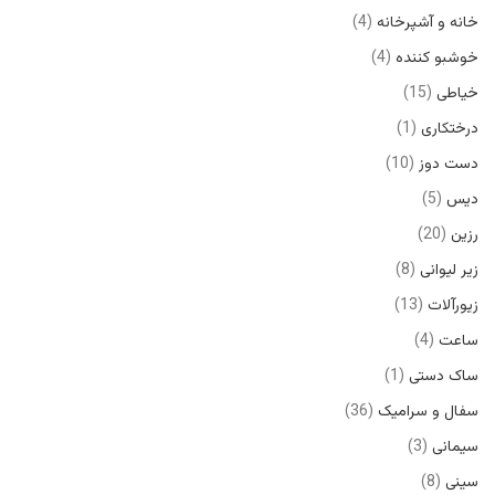
خانه و آشپرخانه
4
خوشبو کننده
4
خیاطی
15
درختکاری
1
دست دوز
10
دیس
5
رزین
20
زیر لیوانی
8
زیورآلات
13
ساعت
4
ساک دستی
1
سفال و سرامیک
36
سیمانی
3
سینی
8