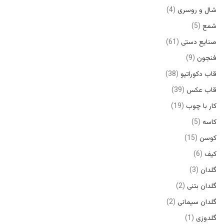
شال و روسری
4
شمع
5
صنایع دستی
61
فنجون
9
قاب دکوراتیو
38
قاب عکس
39
کار با چوب
19
کاسه
5
کوسن
15
کیف
6
گلدان
3
گلدان بتنی
2
گلدان سیمانی
2
گلدوزی
1