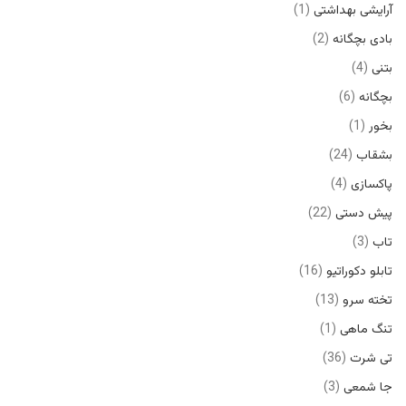
آرایشی بهداشتی
1
بادی بچگانه
2
بتنی
4
بچگانه
6
بخور
1
بشقاب
24
پاکسازی
4
پیش دستی
22
تاب
3
تابلو دکوراتیو
16
تخته سرو
13
تنگ ماهی
1
تی شرت
36
جا شمعی
3