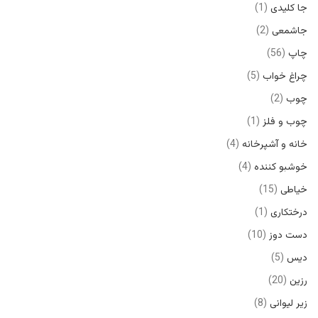
جا کلیدی
1
جاشمعی
2
چاپ
56
چراغ خواب
5
چوب
2
چوب و فلز
1
خانه و آشپرخانه
4
خوشبو کننده
4
خیاطی
15
درختکاری
1
دست دوز
10
دیس
5
رزین
20
زیر لیوانی
8