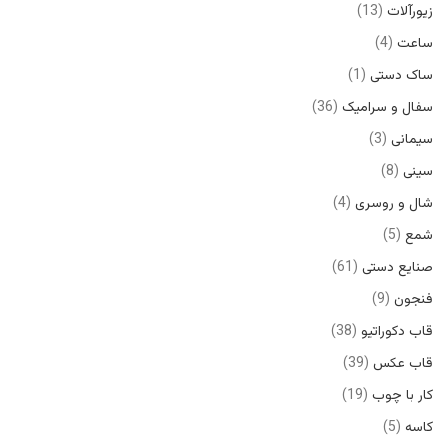
زیورآلات
13
ساعت
4
ساک دستی
1
سفال و سرامیک
36
سیمانی
3
سینی
8
شال و روسری
4
شمع
5
صنایع دستی
61
فنجون
9
قاب دکوراتیو
38
قاب عکس
39
کار با چوب
19
کاسه
5