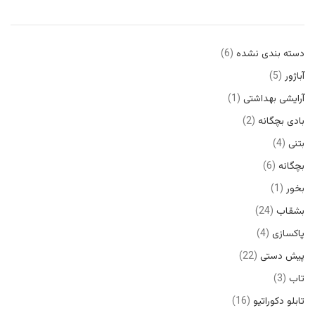
دسته بندی نشده
6
آباژور
5
آرایشی بهداشتی
1
بادی بچگانه
2
بتنی
4
بچگانه
6
بخور
1
بشقاب
24
پاکسازی
4
پیش دستی
22
تاب
3
تابلو دکوراتیو
16