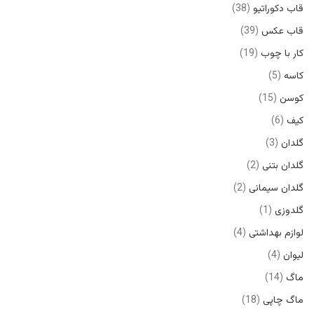
قاب دکوراتیو
38
قاب عکس
39
کار با چوب
19
کاسه
5
کوسن
15
کیف
6
گلدان
3
گلدان بتنی
2
گلدان سیمانی
2
گلدوزی
1
لوازم بهداشتی
4
لیوان
4
ماگ
14
ماگ چاپی
18