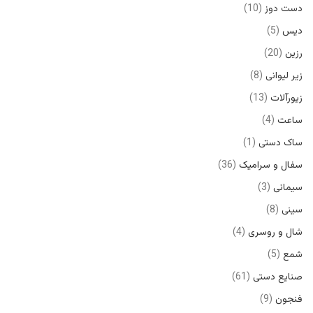
دست دوز
10
دیس
5
رزین
20
زیر لیوانی
8
زیورآلات
13
ساعت
4
ساک دستی
1
سفال و سرامیک
36
سیمانی
3
سینی
8
شال و روسری
4
شمع
5
صنایع دستی
61
فنجون
9