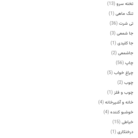
تخته سرو
13
تنگ ماهی
1
تی شرت
36
جا شمعی
3
جا کلیدی
1
جاشمعی
2
چاپ
56
چراغ خواب
5
چوب
2
چوب و فلز
1
خانه و آشپرخانه
4
خوشبو کننده
4
خیاطی
15
درختکاری
1