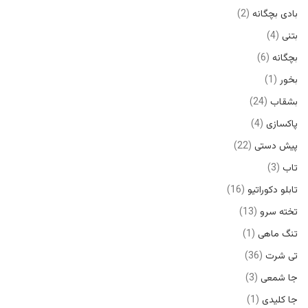
بادی بچگانه
2
بتنی
4
بچگانه
6
بخور
1
بشقاب
24
پاکسازی
4
پیش دستی
22
تاب
3
تابلو دکوراتیو
16
تخته سرو
13
تنگ ماهی
1
تی شرت
36
جا شمعی
3
جا کلیدی
1