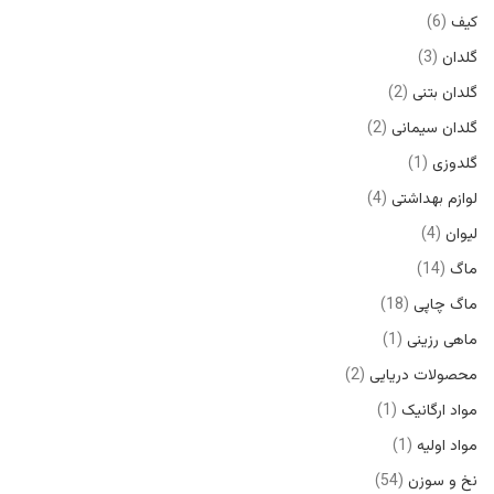
کیف
6
گلدان
3
گلدان بتنی
2
گلدان سیمانی
2
گلدوزی
1
لوازم بهداشتی
4
لیوان
4
ماگ
14
ماگ چاپی
18
ماهی رزینی
1
محصولات دریایی
2
مواد ارگانیک
1
مواد اولیه
1
نخ و سوزن
54