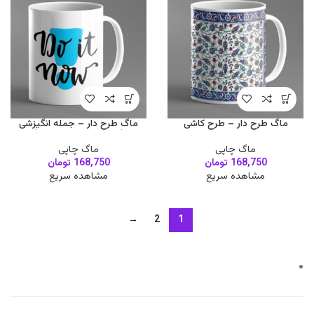
ماگ طرح دار – طرح کاشی
ماگ طرح دار – جمله انگیزشی
(همین الان انجام بده )
ماگ چاپی
ماگ چاپی
168,750
تومان
168,750
تومان
مشاهده سریع
مشاهده سریع
→
2
1