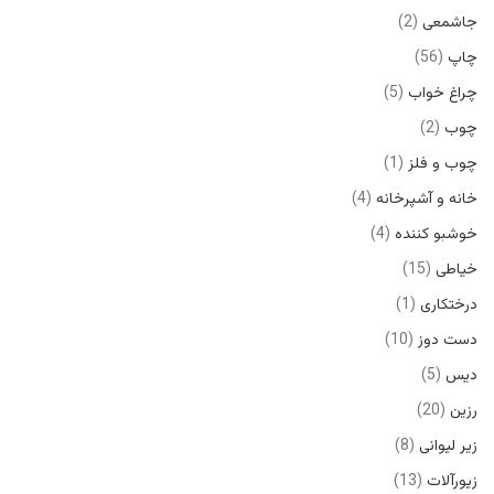
جاشمعی
2
چاپ
56
چراغ خواب
5
چوب
2
چوب و فلز
1
خانه و آشپرخانه
4
خوشبو کننده
4
خیاطی
15
درختکاری
1
دست دوز
10
دیس
5
رزین
20
زیر لیوانی
8
زیورآلات
13