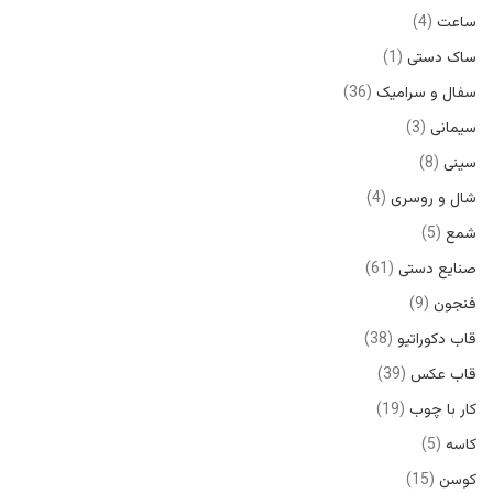
ساعت
4
ساک دستی
1
سفال و سرامیک
36
سیمانی
3
سینی
8
شال و روسری
4
شمع
5
صنایع دستی
61
فنجون
9
قاب دکوراتیو
38
قاب عکس
39
کار با چوب
19
کاسه
5
کوسن
15