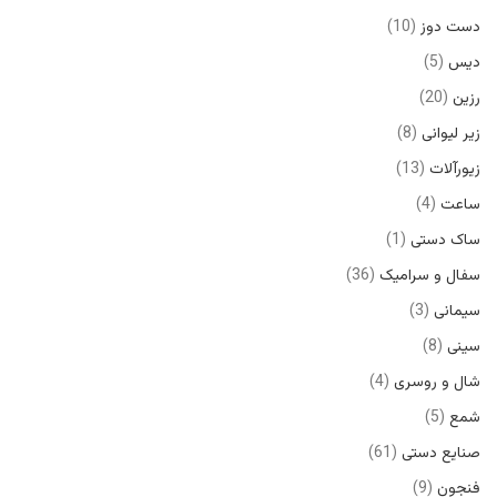
دست دوز
10
دیس
5
رزین
20
زیر لیوانی
8
زیورآلات
13
ساعت
4
ساک دستی
1
سفال و سرامیک
36
سیمانی
3
سینی
8
شال و روسری
4
شمع
5
صنایع دستی
61
فنجون
9