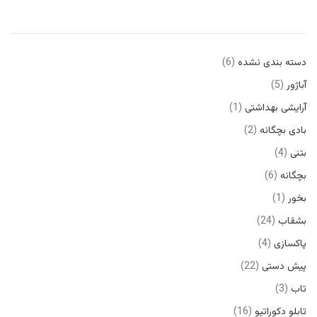
دسته بندی نشده
6
آباژور
5
آرایشی بهداشتی
1
بادی بچگانه
2
بتنی
4
بچگانه
6
بخور
1
بشقاب
24
پاکسازی
4
پیش دستی
22
تاب
3
تابلو دکوراتیو
16