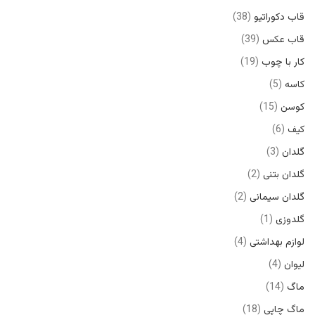
قاب دکوراتیو
38
قاب عکس
39
کار با چوب
19
کاسه
5
کوسن
15
کیف
6
گلدان
3
گلدان بتنی
2
گلدان سیمانی
2
گلدوزی
1
لوازم بهداشتی
4
لیوان
4
ماگ
14
ماگ چاپی
18