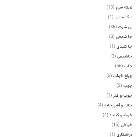
تخته سرو
13
تنگ ماهی
1
تی شرت
36
جا شمعی
3
جا کلیدی
1
جاشمعی
2
چاپ
56
چراغ خواب
5
چوب
2
چوب و فلز
1
خانه و آشپرخانه
4
خوشبو کننده
4
خیاطی
15
درختکاری
1