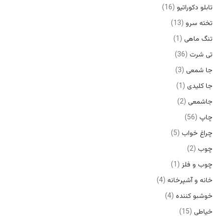
تابلو دکوراتیو
16
تخته سرو
13
تنگ ماهی
1
تی شرت
36
جا شمعی
3
جا کلیدی
1
جاشمعی
2
چاپ
56
چراغ خواب
5
چوب
2
چوب و فلز
1
خانه و آشپرخانه
4
خوشبو کننده
4
خیاطی
15