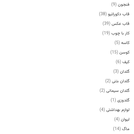
فنجون
9
قاب دکوراتیو
38
قاب عکس
39
کار با چوب
19
کاسه
5
کوسن
15
کیف
6
گلدان
3
گلدان بتنی
2
گلدان سیمانی
2
گلدوزی
1
لوازم بهداشتی
4
لیوان
4
ماگ
14