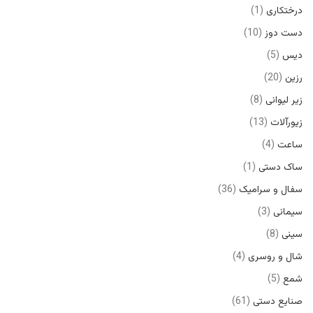
درختکاری
1
دست دوز
10
دیس
5
رزین
20
زیر لیوانی
8
زیورآلات
13
ساعت
4
ساک دستی
1
سفال و سرامیک
36
سیمانی
3
سینی
8
شال و روسری
4
شمع
5
صنایع دستی
61