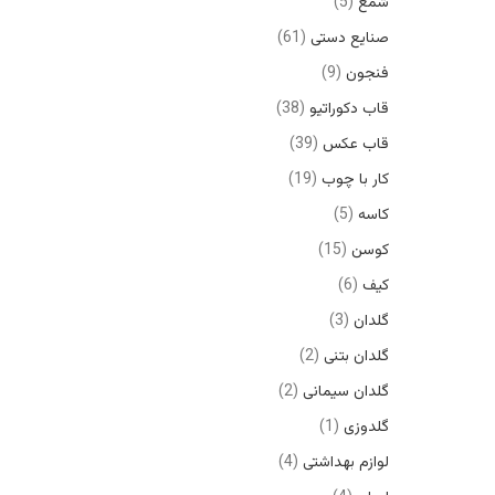
شمع
5
صنایع دستی
61
فنجون
9
قاب دکوراتیو
38
قاب عکس
39
کار با چوب
19
کاسه
5
کوسن
15
کیف
6
گلدان
3
گلدان بتنی
2
گلدان سیمانی
2
گلدوزی
1
لوازم بهداشتی
4