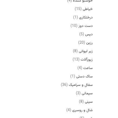
خوشبو کننده
4
خیاطی
15
درختکاری
1
دست دوز
10
دیس
5
رزین
20
زیر لیوانی
8
زیورآلات
13
ساعت
4
ساک دستی
1
سفال و سرامیک
36
سیمانی
3
سینی
8
شال و روسری
4