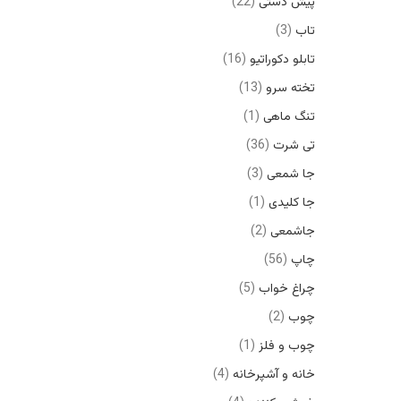
پیش دستی
22
تاب
3
تابلو دکوراتیو
16
تخته سرو
13
تنگ ماهی
1
تی شرت
36
جا شمعی
3
جا کلیدی
1
جاشمعی
2
چاپ
56
چراغ خواب
5
چوب
2
چوب و فلز
1
خانه و آشپرخانه
4