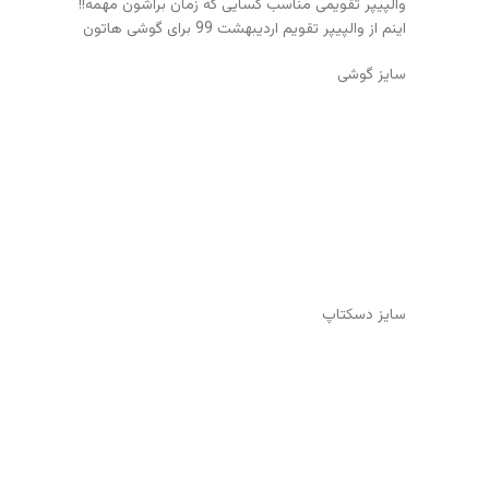
والپیپر تقویمی مناسب کسایی که زمان براشون مهمه!!
اینم از والپیپر تقویم اردیبهشت 99 برای گوشی هاتون
سایز گوشی
سایز دسکتاپ