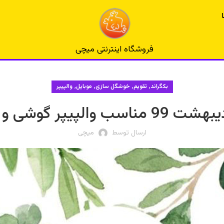
فروشگاه اینترنتی میچی
,
,
,
,
بکگراند
تقویم
خوشگل سازی
موبایل
والپیپر
والپیپر گوشی و کامیپوتر
ارسال توسط
میچی