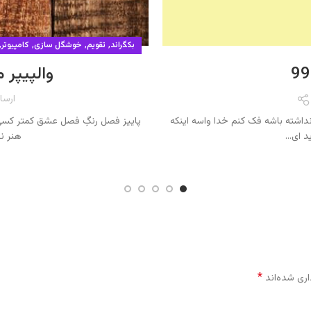
,
,
,
,
بکگراند
تقویم
خوشگل سازی
کامپیوتر
والپیپر م
ارسا
اشته باشه فک کنم خدا واسه اینکه
پاییز فصل رنگِ فصل عشق کمتر کسی 
 ای...
هنر نق
*
اری شده‌اند