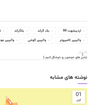
اردیبشهت 99
بک گراند
بکگراند
ت
والپیپر کامپیوتر
والپیپر گوشی
والپیپر موب
جدیدتر
تراس های خونمون رو خوشگل کنیم :)
نوشته های مشابه
01
آبان