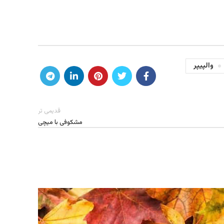
والپیپر
قدیمی تر
مشکوفی با میچی
01
شهریور