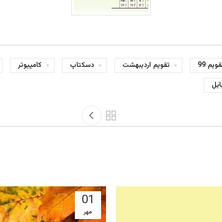
قویم 99
تقویم اردیبهشت
دسکتاپ
کامپیوتر
ایل
01
مهر