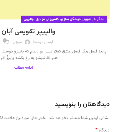
,
,
,
,
,
بکگراند
تقویم
خوشگل سازی
کامپیوتر
موبایل
والپیپر
والپیپر تقویمی آبان 99
0
ارسال توسط
میچی
پاییز فصل رنگِ فصل عشق کمتر کسی رو دیدم که پاییزو دوست ند
هنر نقاشیشو به رخ بکشه پاییزُ آفرید
ادامه مطلب
دیدگاهتان را بنویسید
نشانی ایمیل شما منتشر نخواهد شد.
بخش‌های موردنیاز علامت‌گذ
*
دیدگاه