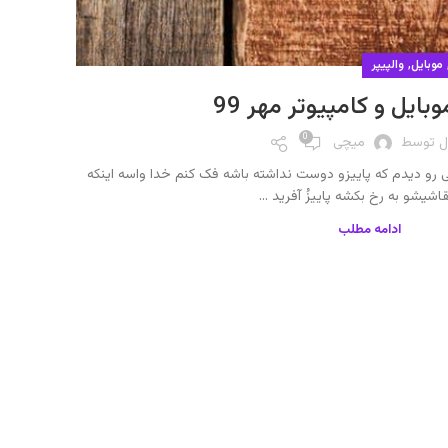
,
,
موبایل
والپیپر
بکگراند
وبایل و کامپیوتر مهر 99
0
ل توسط
میچی
رو دیدم که پاییزو دوست نداشته باشه فک کنم خدا واسه اینکه
اشیشو به رخ بکشه پاییزُ آفرید ...
ادامه مطلب