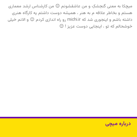
میچکا به معنی گنجشکِ و من عاشقشونم 😊 من کارشناس ارشد معماری
هستم و بخاطر علاقه م به هنر ، همیشه دوست داشتم یه کارگاه هنری
داشته باشم و اینجوری شد که michi.ir رو راه اندازی کردم 😉 و الانم خیلی
خوشحالم که تو ، اینجایی دوست عزیز ! 😊
درباره میچی