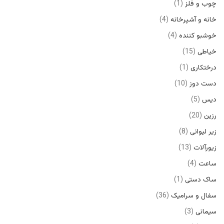
چوب و فلز
1
خانه و آشپرخانه
4
خوشبو کننده
4
خیاطی
15
درختکاری
1
دست دوز
10
دیس
5
رزین
20
زیر لیوانی
8
زیورآلات
13
ساعت
4
ساک دستی
1
سفال و سرامیک
36
سیمانی
3