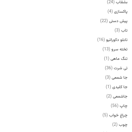
بشقاب
24
پاکسازی
4
پیش دستی
22
تاب
3
تابلو دکوراتیو
16
تخته سرو
13
تنگ ماهی
1
تی شرت
36
جا شمعی
3
جا کلیدی
1
جاشمعی
2
چاپ
56
چراغ خواب
5
چوب
2