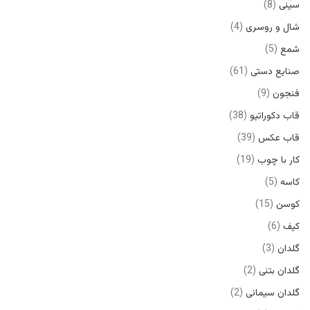
سینی
8
شال و روسری
4
شمع
5
صنایع دستی
61
فنجون
9
قاب دکوراتیو
38
قاب عکس
39
کار با چوب
19
کاسه
5
کوسن
15
کیف
6
گلدان
3
گلدان بتنی
2
گلدان سیمانی
2